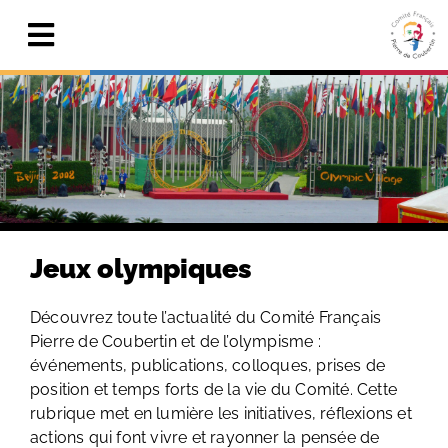
Skip
to
Toggle
content
Navigation
Actualités
Le Comité
Pierre de Coubertin
Publications
Jeux olympiques
Centre de ressources
Découvrez toute l’actualité du Comité Français
Pierre de Coubertin et de l’olympisme :
Adhérer & faire un don
événements, publications, colloques, prises de
position et temps forts de la vie du Comité. Cette
Search
for:
rubrique met en lumière les initiatives, réflexions et
actions qui font vivre et rayonner la pensée de