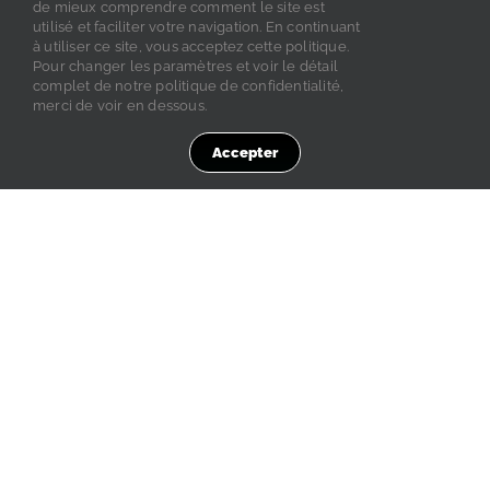
de mieux comprendre comment le site est
utilisé et faciliter votre navigation. En continuant
à utiliser ce site, vous acceptez cette politique.
Pour changer les paramètres et voir le détail
complet de notre politique de confidentialité,
merci de voir en dessous.
Contacts
Inscription newsletter
Accepter
Mentions légales
Confidentialité
Search
for: