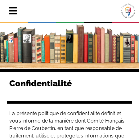
Skip
to
Toggle
content
Navigation
Actualités
Le Comité
Pierre de Coubertin
Publications
Confidentialité
Centre de ressources
Adhérer & faire un don
La présente politique de confidentialité définit et
vous informe de la manière dont Comité Français
Search
for:
Pierre de Coubertin, en tant que responsable de
traitement, utilise et protège les informations que