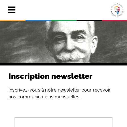
Skip
to
Toggle
content
Navigation
Actualités
Le Comité
Pierre de Coubertin
Publications
Inscription newsletter
Centre de ressources
Inscrivez-vous à notre newsletter pour recevoir
nos communications mensuelles.
Adhérer & faire un don
Search
for: