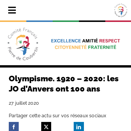
Skip
to
Toggle
content
Navigation
Actualités
Le Comité
Pierre de Coubertin
Publications
Olympisme. 1920 – 2020: les
Centre de ressources
JO d’Anvers ont 100 ans
Adhérer & faire un don
27 juillet 2020
Search
Partager cette actu sur vos réseaux sociaux
for: