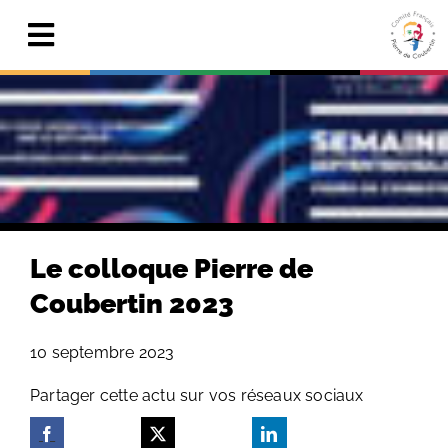
Skip
to
Toggle
content
Navigation
Actualités
Le Comité
Pierre de Coubertin
Publications
Le colloque Pierre de
Centre de ressources
Coubertin 2023
Adhérer & faire un don
10 septembre 2023
Search
Partager cette actu sur vos réseaux sociaux
for: