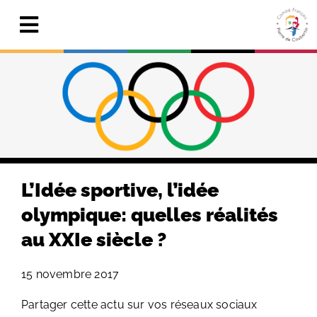
Skip
to
Toggle
content
Navigation
Actualités
Le Comité
Pierre de Coubertin
Publications
L’Idée sportive, l’idée
Centre de ressources
olympique: quelles réalités
au XXIe siècle ?
Adhérer & faire un don
15 novembre 2017
Search
for:
Partager cette actu sur vos réseaux sociaux