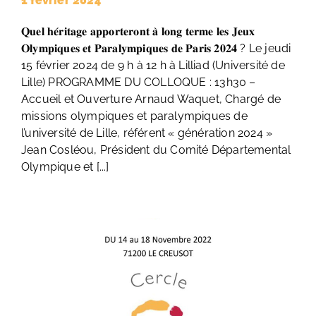
1 février 2024
𝐐𝐮𝐞𝐥 𝐡𝐞́𝐫𝐢𝐭𝐚𝐠𝐞 𝐚𝐩𝐩𝐨𝐫𝐭𝐞𝐫𝐨𝐧𝐭 𝐚̀ 𝐥𝐨𝐧𝐠 𝐭𝐞𝐫𝐦𝐞 𝐥𝐞𝐬 𝐉𝐞𝐮𝐱
𝐎𝐥𝐲𝐦𝐩𝐢𝐪𝐮𝐞𝐬 𝐞𝐭 𝐏𝐚𝐫𝐚𝐥𝐲𝐦𝐩𝐢𝐪𝐮𝐞𝐬 𝐝𝐞 𝐏𝐚𝐫𝐢𝐬 𝟐𝟎𝟐𝟒 ? Le jeudi
15 février 2024 de 9 h à 12 h à Lilliad (Université de
Lille) PROGRAMME DU COLLOQUE : 13h30 –
Accueil et Ouverture Arnaud Waquet, Chargé de
missions olympiques et paralympiques de
l’université de Lille, référent « génération 2024 »
Jean Cosléou, Président du Comité Départemental
Olympique et [...]