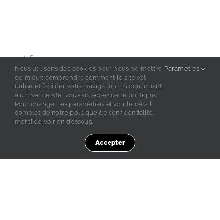
Nous utilisons des cookies pour nous permettre
Paramètres
de mieux comprendre comment le site est
utilisé et faciliter votre navigation. En continuant
à utiliser ce site, vous acceptez cette politique.
Pour changer les paramètres et voir le détail
complet de notre politique de confidentialité,
merci de voir en dessous.
Accepter
Une statue Pierre de Coubertin au CREPS
de Wattignies
30 juin 2022
Le 23 juin 2022, à l'occasion de la clôture de la