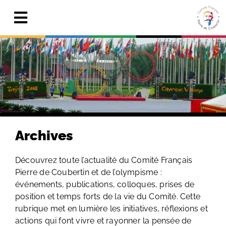
Skip
to
Toggle
content
Navigation
Actualités
Le Comité
Pierre de Coubertin
Publications
Archives
Centre de ressources
Découvrez toute l’actualité du Comité Français
Pierre de Coubertin et de l’olympisme :
Adhérer & faire un don
événements, publications, colloques, prises de
position et temps forts de la vie du Comité. Cette
Search
for:
rubrique met en lumière les initiatives, réflexions et
actions qui font vivre et rayonner la pensée de