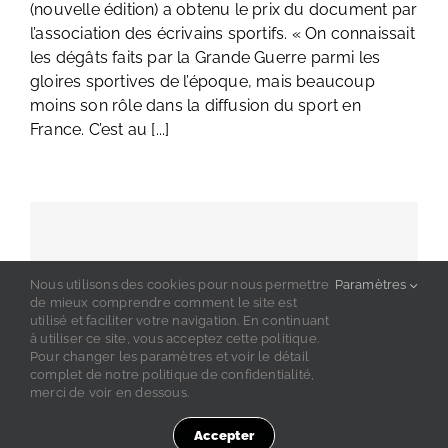
(nouvelle édition) a obtenu le prix du document par
l’association des écrivains sportifs. « On connaissait
les dégâts faits par la Grande Guerre parmi les
gloires sportives de l’époque, mais beaucoup
moins son rôle dans la diffusion du sport en
France. C’est au [...]
Nous utilisons des cookies pour nous permettre
Paramètres
de mieux comprendre comment le site est
utilisé et faciliter votre navigation. En continuant
à utiliser ce site, vous acceptez cette politique.
Pour changer les paramètres et voir le détail
complet de notre politique de confidentialité,
merci de voir en dessous.
Accepter