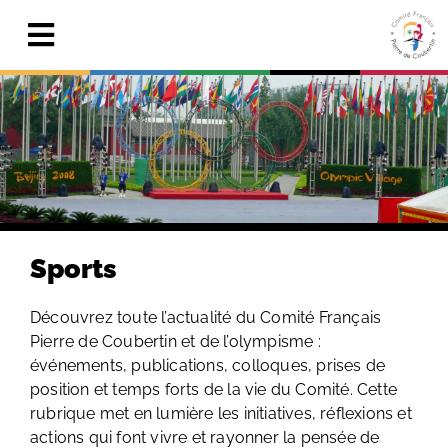
Skip
to
Toggle
content
Navigation
Actualités
Le Comité
Pierre de Coubertin
Publications
Sports
Centre de ressources
Découvrez toute l’actualité du Comité Français
Pierre de Coubertin et de l’olympisme :
Adhérer & faire un don
événements, publications, colloques, prises de
position et temps forts de la vie du Comité. Cette
Search
for:
rubrique met en lumière les initiatives, réflexions et
actions qui font vivre et rayonner la pensée de