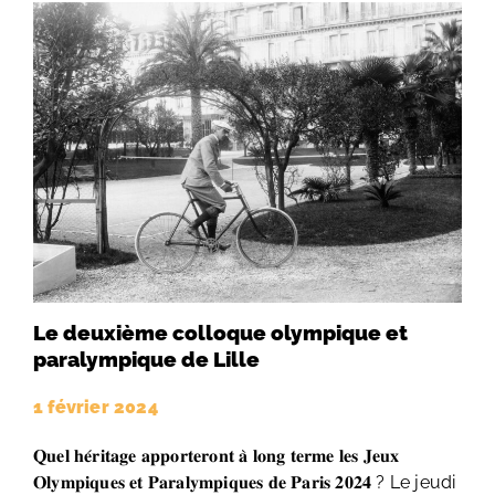
Le deuxième colloque olympique et
paralympique de Lille
1 février 2024
𝐐𝐮𝐞𝐥 𝐡𝐞́𝐫𝐢𝐭𝐚𝐠𝐞 𝐚𝐩𝐩𝐨𝐫𝐭𝐞𝐫𝐨𝐧𝐭 𝐚̀ 𝐥𝐨𝐧𝐠 𝐭𝐞𝐫𝐦𝐞 𝐥𝐞𝐬 𝐉𝐞𝐮𝐱
𝐎𝐥𝐲𝐦𝐩𝐢𝐪𝐮𝐞𝐬 𝐞𝐭 𝐏𝐚𝐫𝐚𝐥𝐲𝐦𝐩𝐢𝐪𝐮𝐞𝐬 𝐝𝐞 𝐏𝐚𝐫𝐢𝐬 𝟐𝟎𝟐𝟒 ? Le jeudi