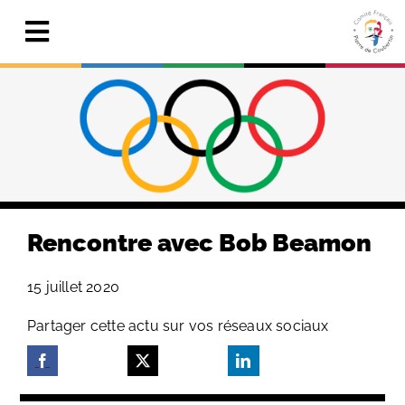
Skip
to
Toggle
content
Navigation
Actualités
Le Comité
Pierre de Coubertin
Publications
Rencontre avec Bob Beamon
Centre de ressources
15 juillet 2020
Adhérer & faire un don
Partager cette actu sur vos réseaux sociaux
Search
for: