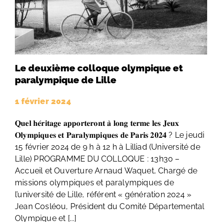
Le deuxième colloque olympique et
paralympique de Lille
1 février 2024
𝐐𝐮𝐞𝐥 𝐡𝐞́𝐫𝐢𝐭𝐚𝐠𝐞 𝐚𝐩𝐩𝐨𝐫𝐭𝐞𝐫𝐨𝐧𝐭 𝐚̀ 𝐥𝐨𝐧𝐠 𝐭𝐞𝐫𝐦𝐞 𝐥𝐞𝐬 𝐉𝐞𝐮𝐱
𝐎𝐥𝐲𝐦𝐩𝐢𝐪𝐮𝐞𝐬 𝐞𝐭 𝐏𝐚𝐫𝐚𝐥𝐲𝐦𝐩𝐢𝐪𝐮𝐞𝐬 𝐝𝐞 𝐏𝐚𝐫𝐢𝐬 𝟐𝟎𝟐𝟒 ? Le jeudi
15 février 2024 de 9 h à 12 h à Lilliad (Université de
Lille) PROGRAMME DU COLLOQUE : 13h30 –
Accueil et Ouverture Arnaud Waquet, Chargé de
missions olympiques et paralympiques de
l’université de Lille, référent « génération 2024 »
Jean Cosléou, Président du Comité Départemental
Olympique et [...]