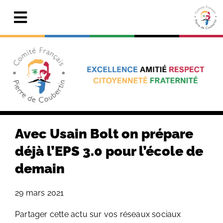
Skip
to
Toggle
content
Navigation
Actualités
Le Comité
Pierre de Coubertin
Publications
Avec Usain Bolt on prépare
Centre de ressources
déjà l’EPS 3.0 pour l’école de
demain
Adhérer & faire un don
29 mars 2021
Search
for:
Partager cette actu sur vos réseaux sociaux