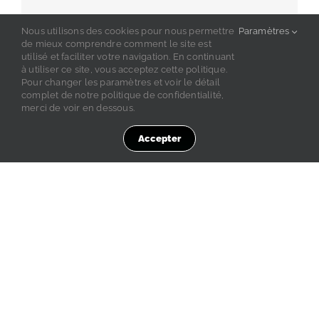
Nous utilisons des cookies pour nous permettre
Paramètres
de mieux comprendre comment le site est
utilisé et faciliter votre navigation. En continuant
à utiliser ce site, vous acceptez cette politique.
Pour changer les paramètres et voir le détail
complet de notre politique de confidentialité,
merci de voir en dessous.
Accepter
Vient de paraître. Paris 2024: D’autres
regards sur les Jeux
9 novembre 2017
Vient de paraître Pour tout renseignement,
s’adresser à : Fédération Française des Clubs
Omnisports 4, rue Léon Salagnac - 92240 Malakoff
http://www.ffco.org/paris-2024-dautres-regards-