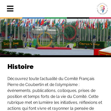
Skip
to
Toggle
content
Navigation
Actualités
Le Comité
Pierre de Coubertin
Publications
Histoire
Centre de ressources
Découvrez toute l’actualité du Comité Français
Pierre de Coubertin et de l’olympisme :
Adhérer & faire un don
événements, publications, colloques, prises de
position et temps forts de la vie du Comité. Cette
Search
for:
rubrique met en lumière les initiatives, réflexions et
actions qui font vivre et rayonner la pensée de