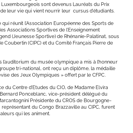
t 5 Luxembourgeois sont devenus Lauréats du Prix
 leur vie qui vient nourrir leur cursus d’étudiants.
re qui réunit l’Association Européenne des Sports de
s Associations Sportives de l’Enseignement
end (Jeunesse Sportive) de Rhénanie-Palatinat, sous
de Coubertin (CIPC) et du Comité Français Pierre de
s l’auditorium du musée olympique a mis à l’honneur
roupe tri-national, ont reçu un diplôme, la médaille
 devise des Jeux Olympiques » offert par le CFPC.
ce du Centre d’Etudes du CIO, de Madame Elvira
 Bernard Ponceblanc, vice-président délégué du
arcantognini Présidente du CROS de Bourgogne-
eprésentant du Congo Brazzaville au CIPC, furent
aleurs qui les animent.