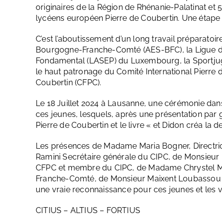
originaires de la Région de Rhénanie-Palatinat e
lycéens européen Pierre de Coubertin. Une étape de
C’est l’aboutissement d’un long travail préparatoi
Bourgogne-Franche-Comté (AES-BFC), la Ligue de
Fondamental (LASEP) du Luxembourg, la Sportjug
le haut patronage du Comité International Pierre 
Coubertin (CFPC).
Le 18 Juillet 2024 à Lausanne, une cérémonie dan
ces jeunes, lesquels, après une présentation par g
Pierre de Coubertin et le livre « et Didon créa la
Les présences de Madame Maria Bogner, Directri
Ramini Secrétaire générale du CIPC, de Monsieur
CFPC et membre du CIPC, de Madame Chrystel M
Franche-Comté, de Monsieur Maixent Loubassou r
une vraie reconnaissance pour ces jeunes et les v
CITIUS – ALTIUS – FORTIUS