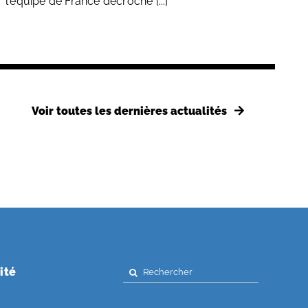
l'équipe de France décroche [...]
Voir toutes les dernières actualités
Search
ité
for: