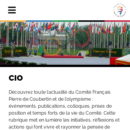
Skip
to
Toggle
content
Navigation
Actualités
Le Comité
Pierre de Coubertin
Publications
CIO
Centre de ressources
Découvrez toute l’actualité du Comité Français
Pierre de Coubertin et de l’olympisme :
Adhérer & faire un don
événements, publications, colloques, prises de
position et temps forts de la vie du Comité. Cette
Search
for:
rubrique met en lumière les initiatives, réflexions et
actions qui font vivre et rayonner la pensée de