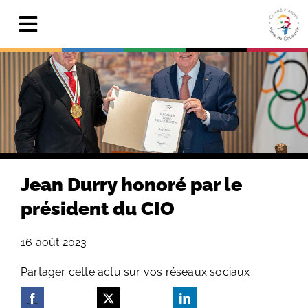
Skip
to
Toggle
content
Navigation
Actualités
Le Comité
Pierre de Coubertin
Publications
Jean Durry honoré par le
Centre de ressources
président du CIO
Adhérer & faire un don
16 août 2023
Search
Partager cette actu sur vos réseaux sociaux
for: