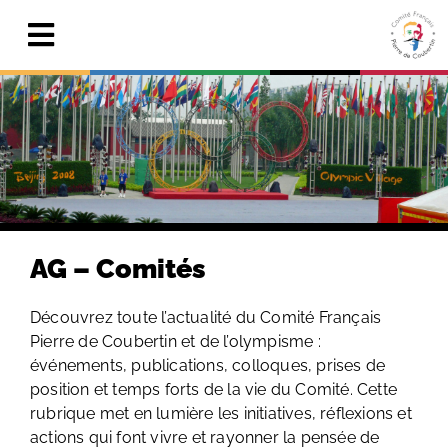
Skip
to
Toggle
content
Navigation
Actualités
Le Comité
Pierre de Coubertin
Publications
AG – Comités
Centre de ressources
Découvrez toute l’actualité du Comité Français
Pierre de Coubertin et de l’olympisme :
Adhérer & faire un don
événements, publications, colloques, prises de
position et temps forts de la vie du Comité. Cette
Search
for:
rubrique met en lumière les initiatives, réflexions et
actions qui font vivre et rayonner la pensée de