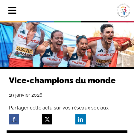
Skip
to
Toggle
content
Navigation
Actualités
Le Comité
Pierre de Coubertin
Publications
Vice-champions du monde
Centre de ressources
19 janvier 2026
Adhérer & faire un don
Partager cette actu sur vos réseaux sociaux
Search
for: