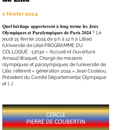
1 février 2024
𝐐𝐮𝐞𝐥 𝐡𝐞́𝐫𝐢𝐭𝐚𝐠𝐞 𝐚𝐩𝐩𝐨𝐫𝐭𝐞𝐫𝐨𝐧𝐭 𝐚̀ 𝐥𝐨𝐧𝐠 𝐭𝐞𝐫𝐦𝐞 𝐥𝐞𝐬 𝐉𝐞𝐮𝐱
𝐎𝐥𝐲𝐦𝐩𝐢𝐪𝐮𝐞𝐬 𝐞𝐭 𝐏𝐚𝐫𝐚𝐥𝐲𝐦𝐩𝐢𝐪𝐮𝐞𝐬 𝐝𝐞 𝐏𝐚𝐫𝐢𝐬 𝟐𝟎𝟐𝟒 ? Le
jeudi 15 février 2024 de 9 h à 12 h à Lilliad
(Université de Lille) PROGRAMME DU
COLLOQUE : 13h30 – Accueil et Ouverture
Arnaud Waquet, Chargé de missions
olympiques et paralympiques de l’université de
Lille, référent « génération 2024 » Jean Cosléou,
Président du Comité Départemental Olympique
et [...]