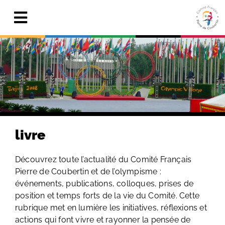
Skip
to
Toggle
content
Navigation
Actualités
Le Comité
Pierre de Coubertin
Publications
livre
Centre de ressources
Découvrez toute l’actualité du Comité Français
Pierre de Coubertin et de l’olympisme :
Adhérer & faire un don
événements, publications, colloques, prises de
position et temps forts de la vie du Comité. Cette
Search
for:
rubrique met en lumière les initiatives, réflexions et
actions qui font vivre et rayonner la pensée de