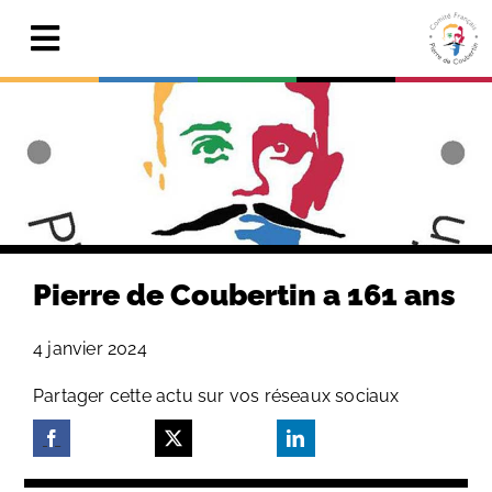
Skip
to
Toggle
content
Navigation
Actualités
Le Comité
Pierre de Coubertin
Publications
Pierre de Coubertin a 161 ans
Centre de ressources
4 janvier 2024
Adhérer & faire un don
Partager cette actu sur vos réseaux sociaux
Search
for: