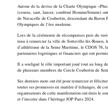
Autour de la devise de la Charte Olympique «Plus 
(course, saut, lancer, combiné Homme/femme) ont 
de Navacelle de Coubertin, descendant du Baron Pi
Olympiques de l’ère moderne.
Lors de la cérémonie de récompenses puis du verr
tenu à remercier la ville de Sotteville-lès-Rouen, 
d’athlétisme de la Seine Maritime, le CDOS 76, le
partenaires logistiques et financiers qui ont permis
Il a souligné le rôle important joué tout au long 
de plusieurs membres du Cercle Coubertin de Sei
Ses
derniers
mots
ont
été
pour
remercier
et
féliciter
toutes
ses
promesses
en
matière
d
’
échanges,
de
con
organisateurs
de
cette
manifestation
ont
émis
le
sou
et
l
’
inscrire
dans
l
’
héritage
JOP
Paris
2024.