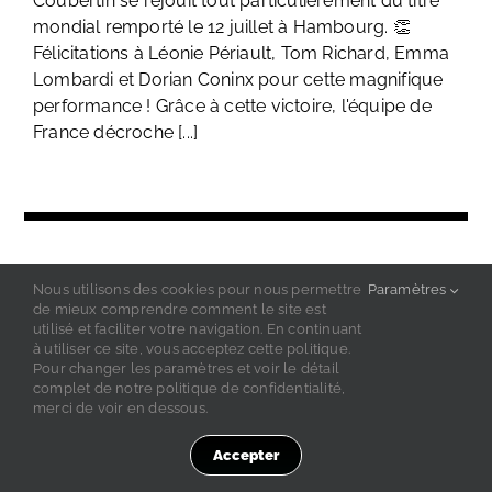
Coubertin se réjouit tout particulièrement du titre
mondial remporté le 12 juillet à Hambourg. 👏
Félicitations à Léonie Périault, Tom Richard, Emma
Lombardi et Dorian Coninx pour cette magnifique
performance ! Grâce à cette victoire, l'équipe de
France décroche [...]
Nous utilisons des cookies pour nous permettre
Paramètres
de mieux comprendre comment le site est
utilisé et faciliter votre navigation. En continuant
à utiliser ce site, vous acceptez cette politique.
Pour changer les paramètres et voir le détail
complet de notre politique de confidentialité,
merci de voir en dessous.
Contacts
Inscription newsletter
Mentions légales
Confidentialité
Accepter