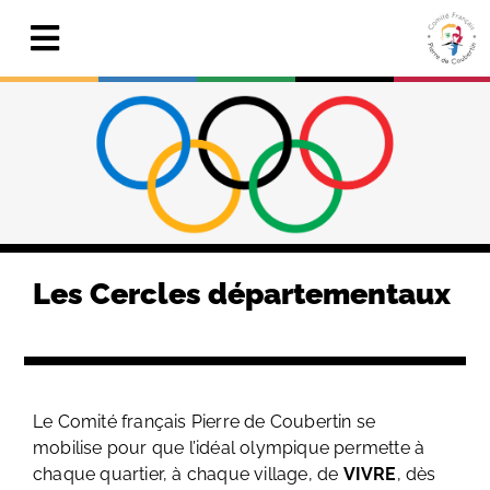
Skip
to
Toggle
content
Navigation
Actualités
Le Comité
Pierre de Coubertin
Publications
Les Cercles départementaux
Centre de ressources
Adhérer & faire un don
Le Comité français Pierre de Coubertin se
Search
mobilise pour que l’idéal olympique permette à
for:
chaque quartier, à chaque village, de
VIVRE
, dès