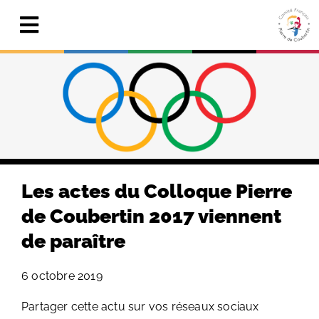
Skip
to
Toggle
content
Navigation
Actualités
Le Comité
Pierre de Coubertin
Publications
Les actes du Colloque Pierre
Centre de ressources
de Coubertin 2017 viennent
de paraître
Adhérer & faire un don
6 octobre 2019
Search
for:
Partager cette actu sur vos réseaux sociaux