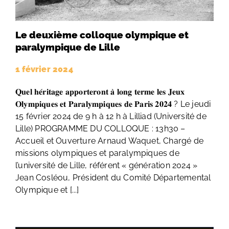
Le deuxième colloque olympique et
paralympique de Lille
1 février 2024
𝐐𝐮𝐞𝐥 𝐡𝐞́𝐫𝐢𝐭𝐚𝐠𝐞 𝐚𝐩𝐩𝐨𝐫𝐭𝐞𝐫𝐨𝐧𝐭 𝐚̀ 𝐥𝐨𝐧𝐠 𝐭𝐞𝐫𝐦𝐞 𝐥𝐞𝐬 𝐉𝐞𝐮𝐱
𝐎𝐥𝐲𝐦𝐩𝐢𝐪𝐮𝐞𝐬 𝐞𝐭 𝐏𝐚𝐫𝐚𝐥𝐲𝐦𝐩𝐢𝐪𝐮𝐞𝐬 𝐝𝐞 𝐏𝐚𝐫𝐢𝐬 𝟐𝟎𝟐𝟒 ? Le jeudi
15 février 2024 de 9 h à 12 h à Lilliad (Université de
Lille) PROGRAMME DU COLLOQUE : 13h30 –
Accueil et Ouverture Arnaud Waquet, Chargé de
missions olympiques et paralympiques de
l’université de Lille, référent « génération 2024 »
Jean Cosléou, Président du Comité Départemental
Olympique et [...]