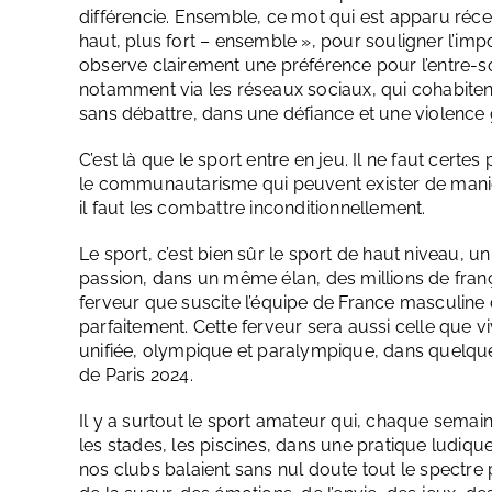
différencie. Ensemble, ce mot qui est apparu réc
haut, plus fort – ensemble », pour souligner l’impor
observe clairement une préférence pour l’entre-s
notamment via les réseaux sociaux, qui cohabiten
sans débattre, dans une défiance et une violence 
C’est là que le sport entre en jeu. Il ne faut certes 
le communautarisme qui peuvent exister de manière
il faut les combattre inconditionnellement.
Le sport, c’est bien sûr le sport de haut niveau, u
passion, dans un même élan, des millions de frança
ferveur que suscite l’équipe de France masculine 
parfaitement. Cette ferveur sera aussi celle que v
unifiée, olympique et paralympique, dans quelqu
de Paris 2024.
Il y a surtout le sport amateur qui, chaque semai
les stades, les piscines, dans une pratique ludiq
nos clubs balaient sans nul doute tout le spectre 