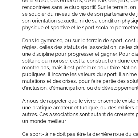
de la sueur, des émotions, de l’envie, des jeux, des
rencontrées sans le club sportif. Sur le terrain, on
se soucier du niveau de vie de son partenaire de je
son orientation sexuelle, ni de sa condition physiq
physique et sportive et le sport scolaire permettent
Dans le gymnase, ou sur le terrain de sport, c’est
règles, celles des statuts de l’association, celles
une discipline pour progresser et gagner. Pour d’au
solitaire ou morose, c’est la construction d’une ce
montre pas, mais il est précieux pour faire Nation. 
publiques. Il incarne les valeurs du sport. Il anime 
mutations et des crises, pour faire partie des solu
d’inclusion, d’émancipation, ou de développeme
A nous de rappeler que le vivre-ensemble existe 
une pratique amateur et ludique, où des milliers d
autres. Ces associations sont autant de creusets
un monde meilleur.
Ce sport-là ne doit pas être la dernière roue du 