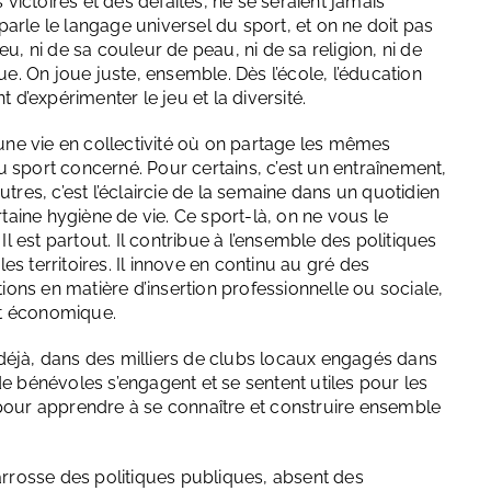
 victoires et des défaites, ne se seraient jamais
 parle le langage universel du sport, et on ne doit pas
u, ni de sa couleur de peau, ni de sa religion, ni de
ue. On joue juste, ensemble. Dès l’école, l’éducation
 d’expérimenter le jeu et la diversité.
 une vie en collectivité où on partage les mêmes
 du sport concerné. Pour certains, c’est un entraînement,
tres, c’est l’éclaircie de la semaine dans un quotidien
rtaine hygiène de vie. Ce sport-là, on ne vous le
Il est partout. Il contribue à l’ensemble des politiques
les territoires. Il innove en continu au gré des
tions en matière d’insertion professionnelle ou sociale,
nt économique.
déjà, dans des milliers de clubs locaux engagés dans
e bénévoles s’engagent et se sentent utiles pour les
 pour apprendre à se connaître et construire ensemble
carrosse des politiques publiques, absent des