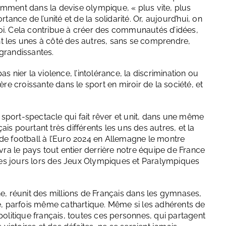
emment dans la devise olympique, « plus vite, plus
tance de l’unité et de la solidarité. Or, aujourd’hui, on
oi. Cela contribue à créer des communautés d’idées,
t les unes à côté des autres, sans se comprendre,
grandissantes.
pas nier la violence, l’intolérance, la discrimination ou
 croissante dans le sport en miroir de la société, et
n sport-spectacle qui fait rêver et unit, dans une même
is pourtant très différents les uns des autres, et la
de football à l’Euro 2024 en Allemagne le montre
ivra le pays tout entier derrière notre équipe de France
es jours lors des Jeux Olympiques et Paralympiques
ne, réunit des millions de Français dans les gymnases,
ue, parfois même cathartique. Même si les adhérents de
politique français, toutes ces personnes, qui partagent