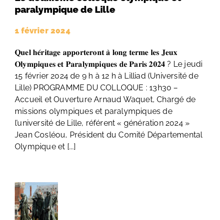
paralympique de Lille
1 février 2024
𝐐𝐮𝐞𝐥 𝐡𝐞́𝐫𝐢𝐭𝐚𝐠𝐞 𝐚𝐩𝐩𝐨𝐫𝐭𝐞𝐫𝐨𝐧𝐭 𝐚̀ 𝐥𝐨𝐧𝐠 𝐭𝐞𝐫𝐦𝐞 𝐥𝐞𝐬 𝐉𝐞𝐮𝐱
𝐎𝐥𝐲𝐦𝐩𝐢𝐪𝐮𝐞𝐬 𝐞𝐭 𝐏𝐚𝐫𝐚𝐥𝐲𝐦𝐩𝐢𝐪𝐮𝐞𝐬 𝐝𝐞 𝐏𝐚𝐫𝐢𝐬 𝟐𝟎𝟐𝟒 ? Le jeudi
15 février 2024 de 9 h à 12 h à Lilliad (Université de
Lille) PROGRAMME DU COLLOQUE : 13h30 –
Accueil et Ouverture Arnaud Waquet, Chargé de
missions olympiques et paralympiques de
l’université de Lille, référent « génération 2024 »
Jean Cosléou, Président du Comité Départemental
Olympique et [...]