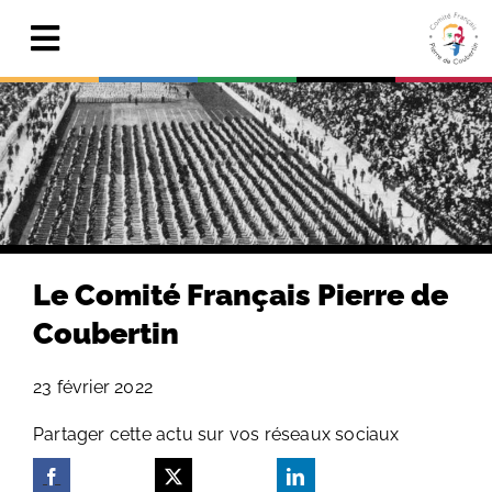
Skip
to
Toggle
content
Navigation
Actualités
Le Comité
Pierre de Coubertin
Publications
Le Comité Français Pierre de
Centre de ressources
Coubertin
Adhérer & faire un don
23 février 2022
Search
Partager cette actu sur vos réseaux sociaux
for: