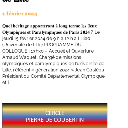
1 février 2024
𝐐𝐮𝐞𝐥 𝐡𝐞́𝐫𝐢𝐭𝐚𝐠𝐞 𝐚𝐩𝐩𝐨𝐫𝐭𝐞𝐫𝐨𝐧𝐭 𝐚̀ 𝐥𝐨𝐧𝐠 𝐭𝐞𝐫𝐦𝐞 𝐥𝐞𝐬 𝐉𝐞𝐮𝐱
𝐎𝐥𝐲𝐦𝐩𝐢𝐪𝐮𝐞𝐬 𝐞𝐭 𝐏𝐚𝐫𝐚𝐥𝐲𝐦𝐩𝐢𝐪𝐮𝐞𝐬 𝐝𝐞 𝐏𝐚𝐫𝐢𝐬 𝟐𝟎𝟐𝟒 ? Le
jeudi 15 février 2024 de 9 h à 12 h à Lilliad
(Université de Lille) PROGRAMME DU
COLLOQUE : 13h30 – Accueil et Ouverture
Arnaud Waquet, Chargé de missions
olympiques et paralympiques de l’université de
Lille, référent « génération 2024 » Jean Cosléou,
Président du Comité Départemental Olympique
et [...]