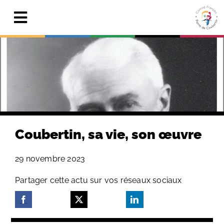
Skip
to
Toggle
content
Navigation
Actualités
Le Comité
Pierre de Coubertin
Publications
Coubertin, sa vie, son œuvre
Centre de ressources
29 novembre 2023
Adhérer & faire un don
Partager cette actu sur vos réseaux sociaux
Search
for: