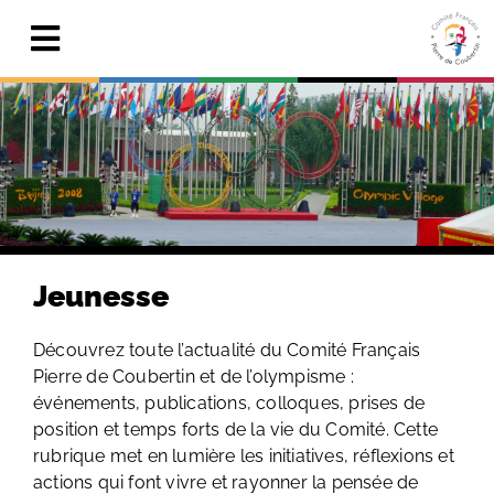
Skip
to
Toggle
content
Navigation
Actualités
Le Comité
Pierre de Coubertin
Publications
Jeunesse
Centre de ressources
Découvrez toute l’actualité du Comité Français
Pierre de Coubertin et de l’olympisme :
Adhérer & faire un don
événements, publications, colloques, prises de
position et temps forts de la vie du Comité. Cette
Search
for:
rubrique met en lumière les initiatives, réflexions et
actions qui font vivre et rayonner la pensée de