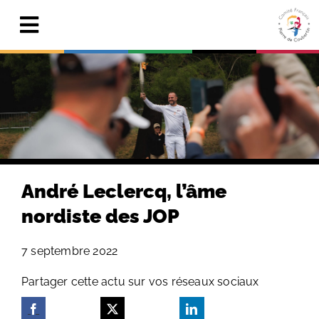
Skip
to
Toggle
content
Navigation
Actualités
Le Comité
Pierre de Coubertin
Publications
André Leclercq, l’âme
Centre de ressources
nordiste des JOP
Adhérer & faire un don
7 septembre 2022
Search
Partager cette actu sur vos réseaux sociaux
for: