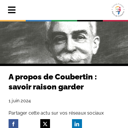
Skip
to
Toggle
content
Navigation
Actualités
Le Comité
Pierre de Coubertin
Publications
A propos de Coubertin :
Centre de ressources
savoir raison garder
Adhérer & faire un don
1 juin 2024
Search
Partager cette actu sur vos réseaux sociaux
for: