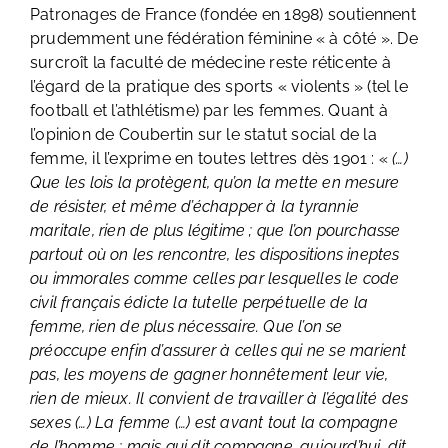
Patronages de France (fondée en 1898) soutiennent
prudemment une fédération féminine « à côté ». De
surcroît la faculté de médecine reste réticente à
l’égard de la pratique des sports « violents » (tel le
football et l’athlétisme) par les femmes. Quant à
l’opinion de Coubertin sur le statut social de la
femme, il l’exprime en toutes lettres dès 1901 : «
(…)
Que les lois la protègent, qu’on la mette en mesure
de résister, et même d’échapper à la tyrannie
maritale, rien de plus légitime ; que l’on pourchasse
partout où on les rencontre, les dispositions ineptes
ou immorales comme celles par lesquelles le code
civil français édicte la tutelle perpétuelle de la
femme, rien de plus nécessaire. Que l’on se
préoccupe enfin d’assurer à celles qui ne se marient
pas, les moyens de gagner honnêtement leur vie,
rien de mieux. Il convient de travailler à l’égalité des
sexes (…) La femme (…) est avant tout la compagne
de l’homme ; mais qui dit compagne, aujourd’hui, dit