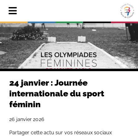
Skip
to
Toggle
content
Navigation
Actualités
Le Comité
Pierre de Coubertin
Publications
24 janvier : Journée
Centre de ressources
internationale du sport
féminin
Adhérer & faire un don
26 janvier 2026
Search
for:
Partager cette actu sur vos réseaux sociaux