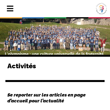
Skip
to
Toggle
content
Navigation
Actualités
Le Comité
Pierre de Coubertin
Publications
Activités
Centre de ressources
Adhérer & faire un don
Se reporter sur les articles en page
Search
d’accueil pour l’actualité
for: