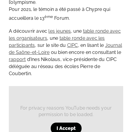
l’olympisme.
Pour 2021, le témoin a été passé à Chypre qui
ème
accueillera le 13
Forum.
A découvrir avec
les jeunes
, une
table ronde avec
les organisateurs
, une
table ronde avec les
participants
, sur le site du
CIPC
, en lisant le
Journal
de Saône-et-Loire
ou bien encore en consultant le
rapport
d’Ines Nikolaus, vice-présidente du CIPC
déléguée au réseau des écoles Pierre de
Coubertin.
For privacy reasons YouTube needs your
permission to be loaded.
I Accept